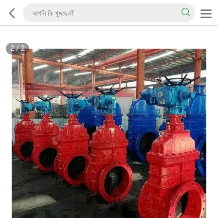
2
/
2