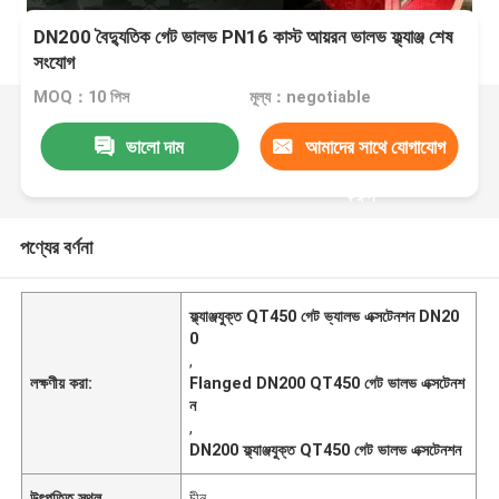
DN200 বৈদ্যুতিক গেট ভালভ PN16 কাস্ট আয়রন ভালভ ফ্ল্যাঞ্জ শেষ
সংযোগ
MOQ：10 পিস
মূল্য：negotiable
ভালো দাম
আমাদের সাথে যোগাযোগ
করুন
পণ্যের বর্ণনা
ফ্ল্যাঞ্জযুক্ত QT450 গেট ভ্যালভ এক্সটেনশন DN20
0
,
লক্ষণীয় করা:
Flanged DN200 QT450 গেট ভালভ এক্সটেনশ
ন
,
DN200 ফ্ল্যাঞ্জযুক্ত QT450 গেট ভালভ এক্সটেনশন
উৎপত্তি স্থল
চীন